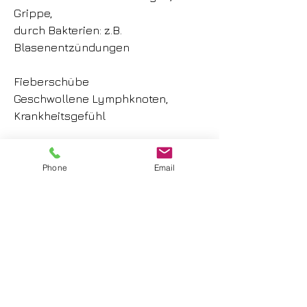
Grippe,
durch Bakterien: z.B.
Blasenentzündungen
Fieberschübe
Geschwollene Lymphknoten,
Krankheitsgefühl
Long Covid
Phone
Email
Therapie der ME/ CFS
„Der Hauptwunsch der meisten
Patienten ist die Legitimierung der
Erkrankung.“
Es muss hierfür zunächst die
richtige Diagnose gestellt werden