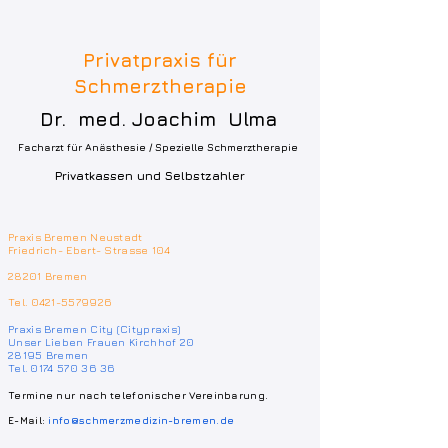
Privatpraxis für
Schmerztherapie
Dr. med. Joachim Ulma
Facharzt für Anästhesie / Spezielle Schmerztherapie
Privatkassen und Selbstzahler
Praxis Bremen Neustadt
Friedrich- Ebert- Strasse 104
28201 Bremen
Tel.
0421-5579926
Praxis Bremen City (Citypraxis)
Unser Lieben Frauen Kirchhof 20
28195 Bremen
Tel. 0174 570 36 36
Termine nur nach telefonischer Vereinbarung.
E-Mail:
info@schmerzmedizin-bremen.de