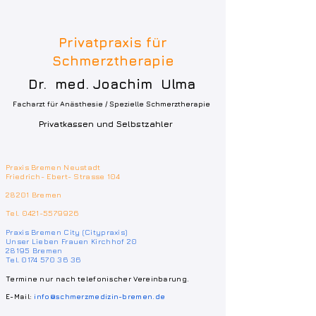
Privatpraxis für
Schmerztherapie
Dr. med. Joachim Ulma
Facharzt für Anästhesie / Spezielle Schmerztherapie
Privatkassen und Selbstzahler
Praxis Bremen Neustadt
Friedrich- Ebert- Strasse 104
28201 Bremen
Tel.
0421-5579926
Praxis Bremen City (Citypraxis)
Unser Lieben Frauen Kirchhof 20
28195 Bremen
Tel. 0174 570 36 36
Termine nur nach telefonischer Vereinbarung.
E-Mail:
info@schmerzmedizin-bremen.de